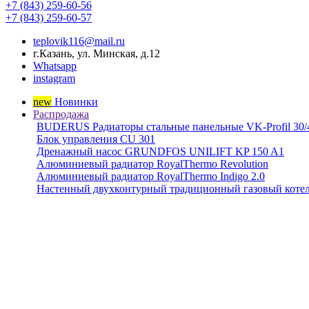
+7 (843) 259-60-56
+7 (843) 259-60-57
teplovik116@mail.ru
г.Казань, ул. Минская, д.12
Whatsapp
instagram
new
Новинки
Распродажа
BUDERUS Радиаторы стальные панельные VK-Profil 30/4
Блок управления CU 301
Дренажный насос GRUNDFOS UNILIFT KP 150 A1
Алюминиевый радиатор RoyalThermo Revolution
Алюминиевый радиатор RoyalThermo Indigo 2.0
Настенный двухконтурный традиционный газовый коте