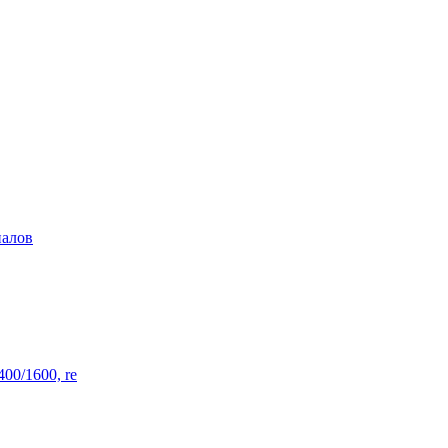
иалов
00/1600, re