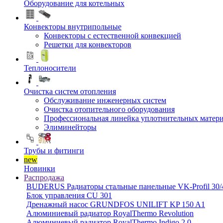
Оборудование для котельных
Конвекторы внутрипольные
Конвекторы с естественной конвекцией
Решетки для конвекторов
Теплоносители
Очистка систем отопления
Обслуживание инженерных систем
Очистка отопительного оборудования
Профессиональная линейка уплотнительных матер
Элиминейторы
Трубы и фитинги
new
Новинки
Распродажа
BUDERUS Радиаторы стальные панельные VK-Profil 30/4
Блок управления CU 301
Дренажный насос GRUNDFOS UNILIFT KP 150 A1
Алюминиевый радиатор RoyalThermo Revolution
Алюминиевый радиатор RoyalThermo Indigo 2.0