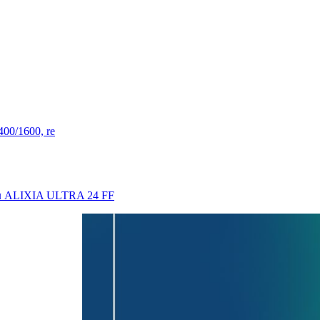
00/1600, re
л ALIXIA ULTRA 24 FF