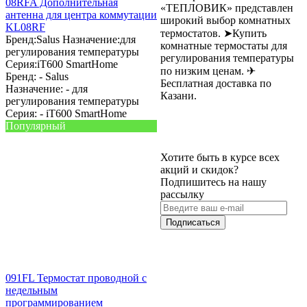
08RFA Дополнительная
«ТЕПЛОВИК» представлен
антенна для центра коммутации
широкий выбор комнатных
KL08RF
термостатов. ➤Купить
Бренд:
Salus
Назначение:
для
комнатные термостаты для
регулирования температуры
регулирования температуры
Серия:
iT600 SmartHome
по низким ценам. ✈
Бренд: -
Salus
Бесплатная доставка по
Назначение: -
для
Казани.
регулирования температуры
Серия: -
iT600 SmartHome
Популярный
Хотите быть в курсе всех
акций и скидок?
Подпишитесь на нашу
рассылку
Подписаться
091FL Термостат проводной с
недельным
программированием