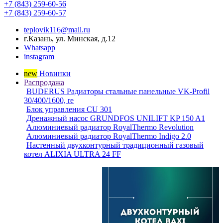
+7 (843) 259-60-56
+7 (843) 259-60-57
teplovik116@mail.ru
г.Казань, ул. Минская, д.12
Whatsapp
instagram
new
Новинки
Распродажа
BUDERUS Радиаторы стальные панельные VK-Profil
30/400/1600, re
Блок управления CU 301
Дренажный насос GRUNDFOS UNILIFT KP 150 A1
Алюминиевый радиатор RoyalThermo Revolution
Алюминиевый радиатор RoyalThermo Indigo 2.0
Настенный двухконтурный традиционный газовый
котел ALIXIA ULTRA 24 FF