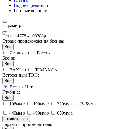
Главная
Водонагреватели
Газовые колонки
Параметры
Цена
14778
-
108388
р.
Страна происхождения бренда:
Все
Италия
Россия
10
5
Бренд:
Все
BAXI
ЛЕМАКС
10
5
Встроенный ТЭН:
Все
Все
Нет
7
Глубина:
Все
106мм
190мм
220мм
245мм
2
2
1
3
440мм
490мм
650мм
3
3
1
Показать все
Гарантия производителя: