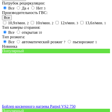
Патрубок рециркуляции:
Все
Да
Нет
4
3
Производительность ГВС:
Все
10,9л/мин.
10л/мин.
12л/мин.
13,6л/мин.
2
2
3
1
Тип камеры сгорания:
Все
открытая
10
Тип розжига:
Все
автоматический розжиг
пьезорозжиг
7
1
Новинка
Популярный
Бойлер косвенного нагрева Parpol VS2 750
Популярный