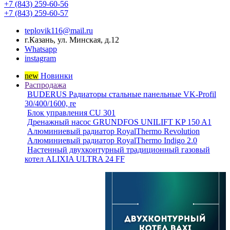
+7 (843) 259-60-56
+7 (843) 259-60-57
teplovik116@mail.ru
г.Казань, ул. Минская, д.12
Whatsapp
instagram
new
Новинки
Распродажа
BUDERUS Радиаторы стальные панельные VK-Profil
30/400/1600, re
Блок управления CU 301
Дренажный насос GRUNDFOS UNILIFT KP 150 A1
Алюминиевый радиатор RoyalThermo Revolution
Алюминиевый радиатор RoyalThermo Indigo 2.0
Настенный двухконтурный традиционный газовый
котел ALIXIA ULTRA 24 FF