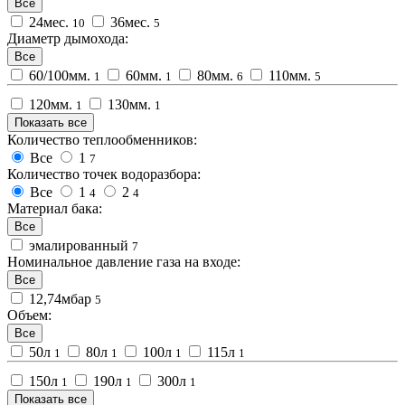
Все
24мес.
36мес.
10
5
Диаметр дымохода:
Все
60/100мм.
60мм.
80мм.
110мм.
1
1
6
5
120мм.
130мм.
1
1
Показать все
Количество теплообменников:
Все
1
7
Количество точек водоразбора:
Все
1
2
4
4
Материал бака:
Все
эмалированный
7
Номинальное давление газа на входе:
Все
12,74мбар
5
Объем:
Все
50л
80л
100л
115л
1
1
1
1
150л
190л
300л
1
1
1
Показать все